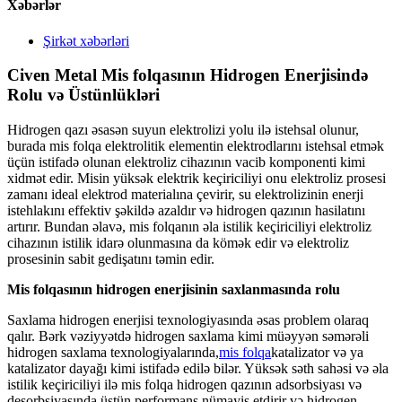
Xəbərlər
Şirkət xəbərləri
Civen Metal Mis folqasının Hidrogen Enerjisində
Rolu və Üstünlükləri
Hidrogen qazı əsasən suyun elektrolizi yolu ilə istehsal olunur,
burada mis folqa elektrolitik elementin elektrodlarını istehsal etmək
üçün istifadə olunan elektroliz cihazının vacib komponenti kimi
xidmət edir. Misin yüksək elektrik keçiriciliyi onu elektroliz prosesi
zamanı ideal elektrod materialına çevirir, su elektrolizinin enerji
istehlakını effektiv şəkildə azaldır və hidrogen qazının hasilatını
artırır. Bundan əlavə, mis folqanın əla istilik keçiriciliyi elektroliz
cihazının istilik idarə olunmasına da kömək edir və elektroliz
prosesinin sabit gedişatını təmin edir.
Mis folqasının hidrogen enerjisinin saxlanmasında rolu
Saxlama hidrogen enerjisi texnologiyasında əsas problem olaraq
qalır. Bərk vəziyyətdə hidrogen saxlama kimi müəyyən səmərəli
hidrogen saxlama texnologiyalarında,
mis folqa
katalizator və ya
katalizator dayağı kimi istifadə edilə bilər. Yüksək səth sahəsi və əla
istilik keçiriciliyi ilə mis folqa hidrogen qazının adsorbsiyası və
desorbsiyasında üstün performans nümayiş etdirir və hidrogen