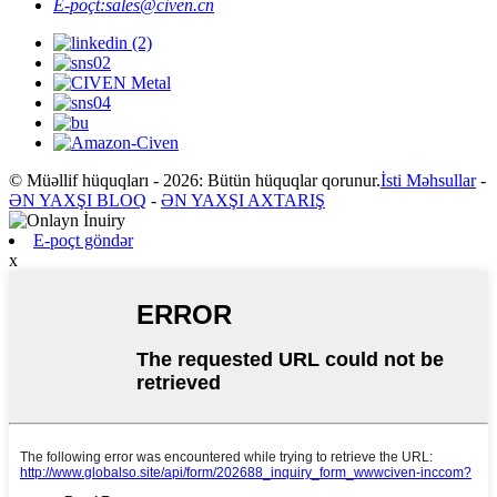
E-poçt:
sales@civen.cn
© Müəllif hüquqları - 2026: Bütün hüquqlar qorunur.
İsti Məhsullar
-
ƏN YAXŞI BLOQ
-
ƏN YAXŞI AXTARIŞ
E-poçt göndər
x