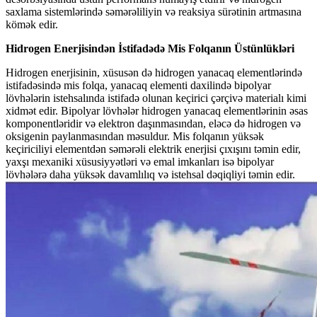
saxlama sistemlərində səmərəliliyin və reaksiya sürətinin artmasına
kömək edir.
Hidrogen Enerjisindən İstifadədə Mis Folqanın Üstünlükləri
Hidrogen enerjisinin, xüsusən də hidrogen yanacaq elementlərində
istifadəsində mis folqa, yanacaq elementi daxilində bipolyar
lövhələrin istehsalında istifadə olunan keçirici çərçivə materialı kimi
xidmət edir. Bipolyar lövhələr hidrogen yanacaq elementlərinin əsas
komponentləridir və elektron daşınmasından, eləcə də hidrogen və
oksigenin paylanmasından məsuldur. Mis folqanın yüksək
keçiriciliyi elementdən səmərəli elektrik enerjisi çıxışını təmin edir,
yaxşı mexaniki xüsusiyyətləri və emal imkanları isə bipolyar
lövhələrə daha yüksək davamlılıq və istehsal dəqiqliyi təmin edir.