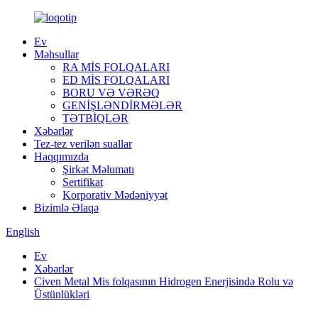
Ev
Məhsullar
RA MİS FOLQALARI
ED MİS FOLQALARI
BORU VƏ VƏRƏQ
GENİŞLƏNDİRMƏLƏR
TƏTBİQLƏR
Xəbərlər
Tez-tez verilən suallar
Haqqımızda
Şirkət Məlumatı
Sertifikat
Korporativ Mədəniyyət
Bizimlə Əlaqə
English
Ev
Xəbərlər
Civen Metal Mis folqasının Hidrogen Enerjisində Rolu və
Üstünlükləri