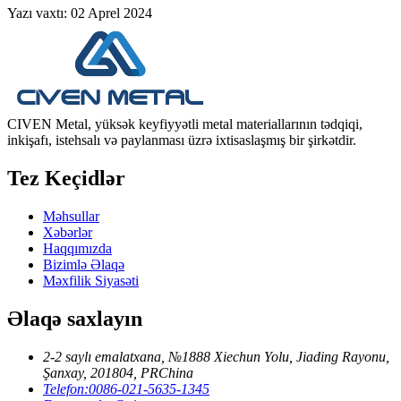
Yazı vaxtı: 02 Aprel 2024
CIVEN Metal, yüksək keyfiyyətli metal materiallarının tədqiqi,
inkişafı, istehsalı və paylanması üzrə ixtisaslaşmış bir şirkətdir.
Tez Keçidlər
Məhsullar
Xəbərlər
Haqqımızda
Bizimlə Əlaqə
Məxfilik Siyasəti
Əlaqə saxlayın
2-2 saylı emalatxana, №1888 Xiechun Yolu, Jiading Rayonu,
Şanxay, 201804, PRChina
Telefon:
0086-021-5635-1345