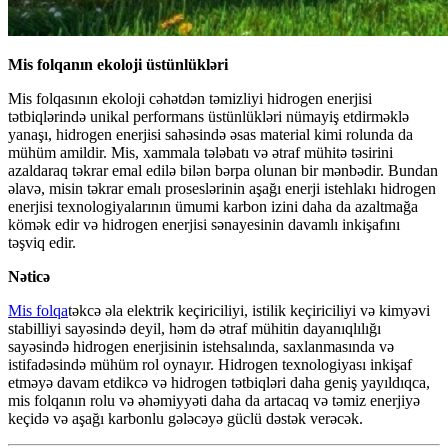
Mis folqanın ekoloji üstünlükləri
Mis folqasının ekoloji cəhətdən təmizliyi hidrogen enerjisi
tətbiqlərində unikal performans üstünlükləri nümayiş etdirməklə
yanaşı, hidrogen enerjisi sahəsində əsas material kimi rolunda da
mühüm amildir. Mis, xammala tələbatı və ətraf mühitə təsirini
azaldaraq təkrar emal edilə bilən bərpa olunan bir mənbədir. Bundan
əlavə, misin təkrar emalı proseslərinin aşağı enerji istehlakı hidrogen
enerjisi texnologiyalarının ümumi karbon izini daha da azaltmağa
kömək edir və hidrogen enerjisi sənayesinin davamlı inkişafını
təşviq edir.
Nəticə
Mis folqa
təkcə əla elektrik keçiriciliyi, istilik keçiriciliyi və kimyəvi
stabilliyi sayəsində deyil, həm də ətraf mühitin dayanıqlılığı
sayəsində hidrogen enerjisinin istehsalında, saxlanmasında və
istifadəsində mühüm rol oynayır. Hidrogen texnologiyası inkişaf
etməyə davam etdikcə və hidrogen tətbiqləri daha geniş yayıldıqca,
mis folqanın rolu və əhəmiyyəti daha da artacaq və təmiz enerjiyə
keçidə və aşağı karbonlu gələcəyə güclü dəstək verəcək.