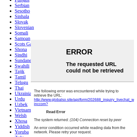
Serbian
Sesotho
Sinhala
Slovak
Slovenian
Somali
Samoan
Scots Gaelic
Shona
Sindhi
Sundanese
Swahili
Tajik
Tamil
Telugu
Thai
Ukrainian
Urdu
Uzbek
Vietnamese
Welsh
Xhosa
Yiddish
Yoruba