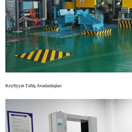
Keyfiyyət Təftiş Avadanlıqları