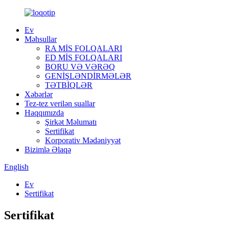
Ev
Məhsullar
RA MİS FOLQALARI
ED MİS FOLQALARI
BORU VƏ VƏRƏQ
GENİŞLƏNDİRMƏLƏR
TƏTBİQLƏR
Xəbərlər
Tez-tez verilən suallar
Haqqımızda
Şirkət Məlumatı
Sertifikat
Korporativ Mədəniyyət
Bizimlə Əlaqə
English
Ev
Sertifikat
Sertifikat