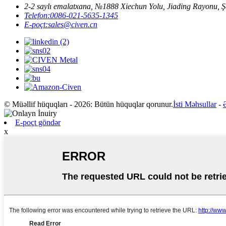
2-2 saylı emalatxana, №1888 Xiechun Yolu, Jiading Rayonu,
Telefon:
0086-021-5635-1345
E-poçt:
sales@civen.cn
© Müəllif hüquqları - 2026: Bütün hüquqlar qorunur.
İsti Məhsullar
-
E-poçt göndər
x