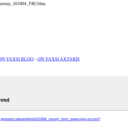
 Şanxay, 201804, PRChina
ƏN YAXŞI BLOQ
-
ƏN YAXŞI AXTARIŞ