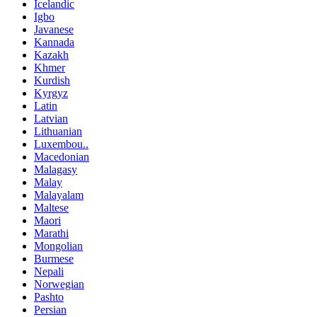
Icelandic
Igbo
Javanese
Kannada
Kazakh
Khmer
Kurdish
Kyrgyz
Latin
Latvian
Lithuanian
Luxembou..
Macedonian
Malagasy
Malay
Malayalam
Maltese
Maori
Marathi
Mongolian
Burmese
Nepali
Norwegian
Pashto
Persian