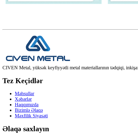
CIVEN Metal, yüksək keyfiyyətli metal materiallarının tədqiqi, inkişafı,
Tez Keçidlər
Məhsullar
Xəbərlər
Haqqımızda
Bizimlə Əlaqə
Məxfilik Siyasəti
Əlaqə saxlayın