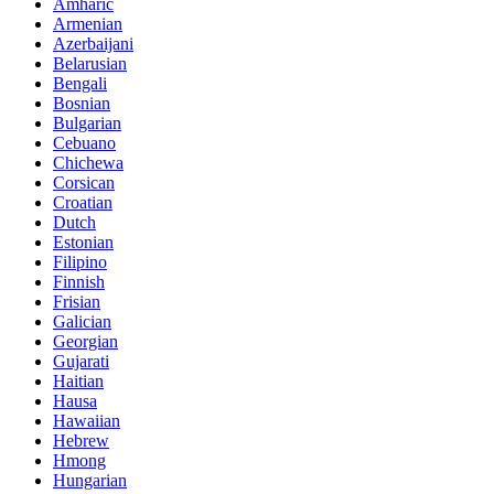
Amharic
Armenian
Azerbaijani
Belarusian
Bengali
Bosnian
Bulgarian
Cebuano
Chichewa
Corsican
Croatian
Dutch
Estonian
Filipino
Finnish
Frisian
Galician
Georgian
Gujarati
Haitian
Hausa
Hawaiian
Hebrew
Hmong
Hungarian