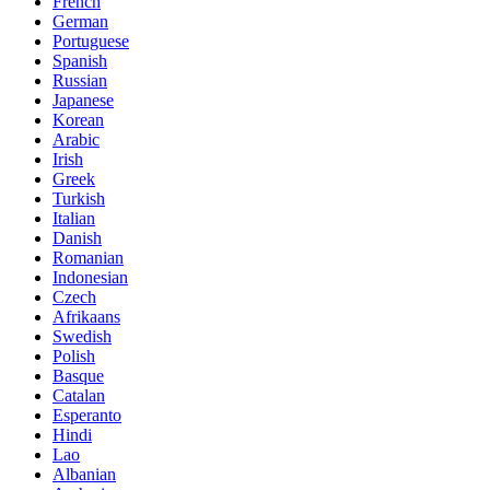
French
German
Portuguese
Spanish
Russian
Japanese
Korean
Arabic
Irish
Greek
Turkish
Italian
Danish
Romanian
Indonesian
Czech
Afrikaans
Swedish
Polish
Basque
Catalan
Esperanto
Hindi
Lao
Albanian