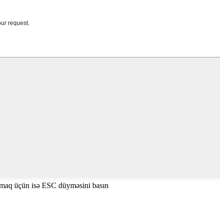
amaq üçün isə ESC düyməsini basın